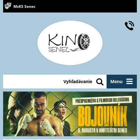
MsKS Senec
Vyhľadávanie
Menu