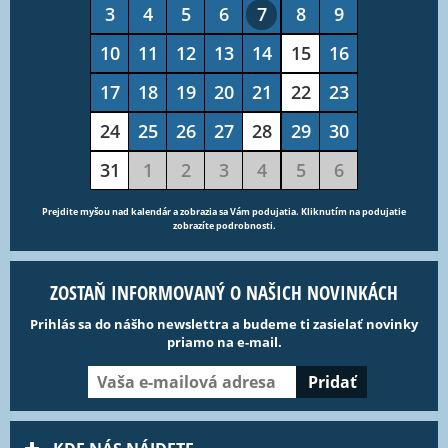
3
4
5
6
7
8
9
10
11
12
13
14
15
16
17
18
19
20
21
22
23
24
25
26
27
28
29
30
31
1
2
3
4
5
6
Prejdite myšou nad kalendár a zobrazia sa Vám podujatia. Kliknutím na podujatie
zobrazíte podrobnosti.
ZOSTAŇ INFORMOVANÝ O NAŠICH NOVINKÁCH
Prihlás sa do nášho newslettra a budeme ti zasielať novinky
priamo na e-mail.