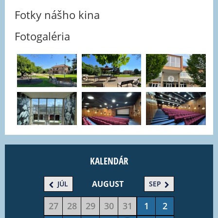
Fotky nášho kina
Fotogaléria
KALENDÁR
AUGUST
JÚL
SEP
27
28
29
30
31
1
2