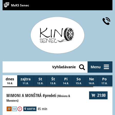
MsKS Senec
Vyhľadávanie
Menu
dnes
zajtra
St
Št
Pi
So
Ne
Po
10.8.
11.8.
12.8.
13.8.
14.8.
15.8.
16.8.
17.8.
21:00
MIMONI A MONŠTRÁ #predeti
(Minions &
Monsters)
85 min
2D
SD
AMFIK
7