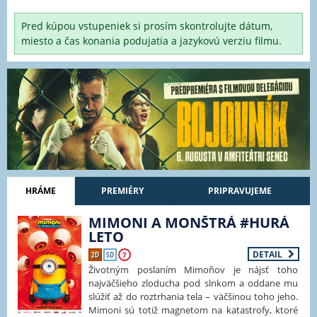
Pred kúpou vstupeniek si prosím skontrolujte dátum,
miesto a čas konania podujatia a jazykovú verziu filmu.
HRÁME
PREMIÉRY
PRIPRAVUJEME
MIMONI A MONŠTRÁ #HURÁ
LETO
DETAIL
2D
SD
7
Životným poslaním Mimoňov je nájsť toho
najväčšieho zloducha pod slnkom a oddane mu
slúžiť až do roztrhania tela – väčšinou toho jeho.
Mimoni sú totiž magnetom na katastrofy, ktoré