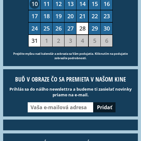
10
11
12
13
14
15
16
17
18
19
20
21
22
23
24
25
26
27
28
29
30
31
1
2
3
4
5
6
Prejdite myšou nad kalendár a zobrazia sa Vám podujatia. Kliknutím na podujatie
zobrazíte podrobnosti.
BUĎ V OBRAZE ČO SA PREMIETA V NAŠOM KINE
Prihlás sa do nášho newslettra a budeme ti zasielať novinky
priamo na e-mail.