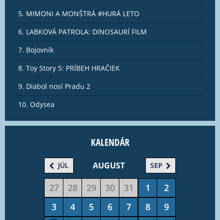
5. MIMONI A MONŠTRÁ #HURÁ LETO
6. LABKOVÁ PATROLA: DINOSAURÍ FILM
7. Bojovník
8. Toy Story 5: PRÍBEH HRAČIEK
9. Diabol nosí Pradu 2
10. Odysea
KALENDÁR
AUGUST
JÚL
SEP
27
28
29
30
31
1
2
3
4
5
6
7
8
9