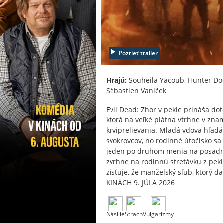
Pozrieť trailer
Hrajú:
Souheila Yacoub, Hunter Do
Sébastien Vaniček
Evil Dead: Zhor v pekle prináša dote
ktorá na veľké plátna vtrhne v zn
krviprelievania. Mladá vdova hľadá
svokrovcov, no rodinné útočisko s
jeden po druhom menia na posadnut
zvrhne na rodinnú stretávku z pekl
zisťuje, že manželský sľub, ktorý d
KINÁCH 9. JÚLA 2026
Násilie
Strach
Vulgarizmy