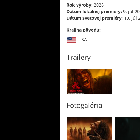
Rok výroby:
2026
Dátum lokálnej premiéry:
9. júl 2
Dátum svetovej premiéry:
10. júl 
Krajina pôvodu:
USA
Trailery
Fotogaléria