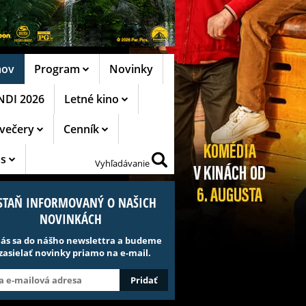
ov
Program
Novinky
NDI 2026
Letné kino
ovečery
Cenník
ás
Vyhľadávanie
STAŇ INFORMOVANÝ O NAŠICH
NOVINKÁCH
lás sa do nášho newslettra a budeme
 zasielať novinky priamo na e-mail.