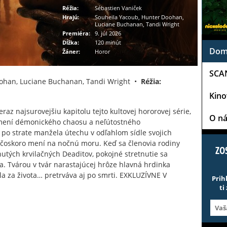
Réžia:
Sébastien Vaniček
Hrajú:
Souheila Yacoub, Hunter Doohan,
Luciane Buchanan, Tandi Wright
Premiéra:
9. júl 2026
Dĺžka:
120 minút
Dom
Žáner:
Horor
SCA
ohan, Luciane Buchanan, Tandi Wright •
Réžia:
Kin
raz najsurovejšiu kapitolu tejto kultovej hororovej série,
O n
amení démonického chaosu a neľútostného
 po strate manžela útechu v odľahlom sídle svojich
a čoskoro mení na nočnú moru. Keď sa členovia rodiny
ZO
ých krvilačných Deaditov, pokojné stretnutie sa
a. Tvárou v tvár narastajúcej hrôze hlavná hrdinka
ala za života… pretrváva aj po smrti. EXKLUZÍVNE V
Prih
ti