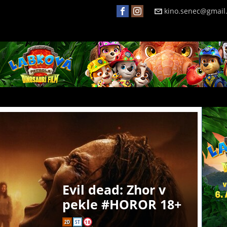
kino.senec@gmail
Evil dead: Zhor v
pekle #HOROR 18+
2D
ST
18