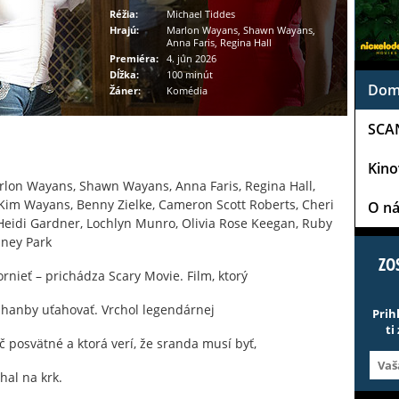
Réžia:
Michael Tiddes
Hrajú:
Marlon Wayans, Shawn Wayans,
Anna Faris, Regina Hall
Premiéra:
4. jún 2026
Dĺžka:
100 minút
Dom
Žáner:
Komédia
SCA
Kin
lon Wayans, Shawn Wayans, Anna Faris, Regina Hall,
im Wayans, Benny Zielke, Cameron Scott Roberts, Cheri
O n
, Heidi Gardner, Lochlyn Munro, Olivia Rose Keegan, Ruby
dney Park
ZO
rnieť – prichádza Scary Movie. Film, ktorý
 hanby uťahovať. Vrchol legendárnej
Prih
ti
ič posvätné a ktorá verí, že sranda musí byť,
hal na krk.