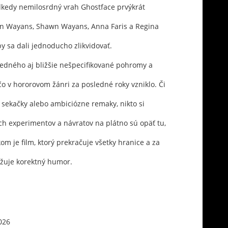
odkedy nemilosrdný vrah Ghostface prvýkrát
on Wayans, Shawn Wayans, Anna Faris a Regina
aby sa dali jednoducho zlikvidovať.
stredného aj bližšie nešpecifikované pohromy a
 čo v hororovom žánri za posledné roky vzniklo. Či
é sekačky alebo ambiciózne remaky, nikto si
ch experimentov a návratov na plátno sú opäť tu,
om je film, ktorý prekračuje všetky hranice a za
ažuje korektný humor.
026