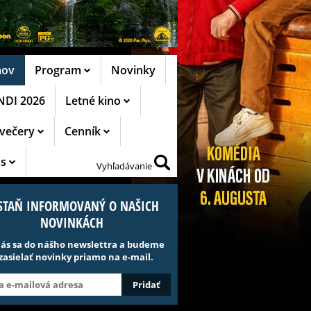
ov
Program
Novinky
NDI 2026
Letné kino
ovečery
Cenník
ás
Vyhľadávanie
STAŇ INFORMOVANÝ O NAŠICH
NOVINKÁCH
lás sa do nášho newslettra a budeme
 zasielať novinky priamo na e-mail.