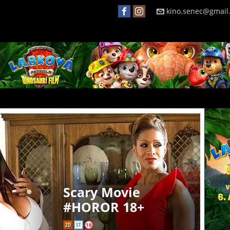
kino.senec@gmail
Scary Movie
#HOROR 18+
2D
ST
18