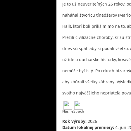
Je to už neuveriteľných 26 rokov, 
naháňal štvoricu tínedžerov (Marl
Hall), ktorí boli príliš mimo na to, 
Prežili civilizačné choroby, krízu 
dnes sú späť, aby si podali všetko,
už ide o duchárske historky, krvav
nemôže byť istý. Po rokoch bizarný
aby zbúrali všetky zábrany. Výsledk
svojho najväčšieho nepriateľa pov
Násilie
Strach
Rok výroby:
2026
Dátum lokálnej premiéry:
4. jún 2