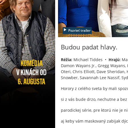
Pozrieť trailer
Budou padat hlavy.
Réžia:
Michael Tiddes •
Hrajú:
Mar
Damon Wayans Jr., Gregg Wayans, K
Oteri, Chris Elliott, Dave Sheridan
Snowber, Savannah Lee Nassif, Sy
Horory z celého sveta by mali spozo
si z vás bude drzo, nechutne a bez
parodickej série, pre ktorú nie je n
aj keby vám maskovaný zabijak dýc