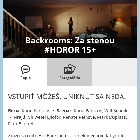
Backrooms: Za stenou
#HOROR 15+
Popis
Fotogaléria
VSTÚPIŤ MÔŽEŠ. UNIKNÚŤ SA NEDÁ.
Réžia:
Kane Parsons •
Scenár:
Kane Parsons, Will Soodik
•
Hrajú:
Chiwetel Ejiofor, Renate Reinsve, Mark Duplass,
Finn Bennett
Zrazu sa ocitneš v Backrooms – v nekonečnom labyrinte