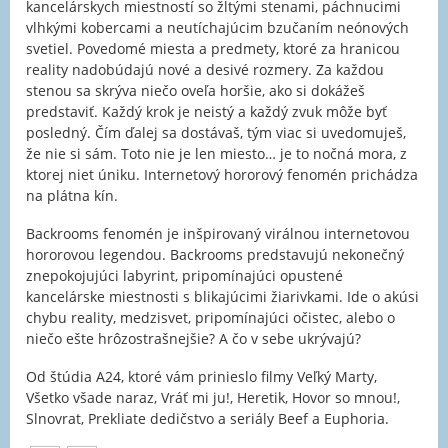
kancelárskych miestností so žltými stenami, páchnucimi
vlhkými kobercami a neutíchajúcim bzučaním neónových
svetiel. Povedomé miesta a predmety, ktoré za hranicou
reality nadobúdajú nové a desivé rozmery. Za každou
stenou sa skrýva niečo oveľa horšie, ako si dokážeš
predstaviť. Každý krok je neistý a každý zvuk môže byť
posledný. Čím ďalej sa dostávaš, tým viac si uvedomuješ,
že nie si sám. Toto nie je len miesto… je to nočná mora, z
ktorej niet úniku. Internetový hororový fenomén prichádza
na plátna kín.
Backrooms fenomén je inšpirovaný virálnou internetovou
hororovou legendou. Backrooms predstavujú nekonečný
znepokojujúci labyrint, pripomínajúci opustené
kancelárske miestnosti s blikajúcimi žiarivkami. Ide o akúsi
chybu reality, medzisvet, pripomínajúci očistec, alebo o
niečo ešte hrôzostrašnejšie? A čo v sebe ukrývajú?
Od štúdia A24, ktoré vám prinieslo filmy Veľký Marty,
Všetko všade naraz, Vráť mi ju!, Heretik, Hovor so mnou!,
Slnovrat, Prekliate dedičstvo a seriály Beef a Euphoria.