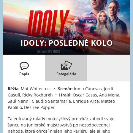
IDOLY: POSLEDNÉ KOLO
Popis
Fotogaléria
Réžia:
Mat Whitecross •
Scenár:
Inma Cánovas, Jordi
Gasull, Ricky Roxburgh •
Hrajú:
Óscar Casas, Ana Mena,
Saul Nanni, Claudio Santamaria, Enrique Arce, Matteo
Paolillo, Desirée Popper
Talentovaný mladý motocyklový pretekár zahodí svoju
šancu na juniorské majstrovstvá po nezodpovednej
nehode, ktorá ohrozí nielen jeho kariéru, ale aj jeho