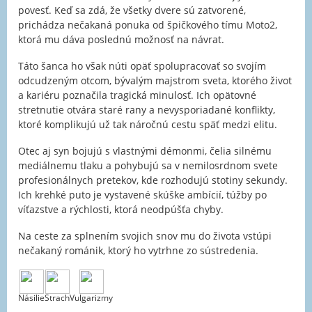
povesť. Keď sa zdá, že všetky dvere sú zatvorené,
prichádza nečakaná ponuka od špičkového tímu Moto2,
ktorá mu dáva poslednú možnosť na návrat.
Táto šanca ho však núti opäť spolupracovať so svojím
odcudzeným otcom, bývalým majstrom sveta, ktorého život
a kariéru poznačila tragická minulosť. Ich opätovné
stretnutie otvára staré rany a nevysporiadané konflikty,
ktoré komplikujú už tak náročnú cestu späť medzi elitu.
Otec aj syn bojujú s vlastnými démonmi, čelia silnému
mediálnemu tlaku a pohybujú sa v nemilosrdnom svete
profesionálnych pretekov, kde rozhodujú stotiny sekundy.
Ich krehké puto je vystavené skúške ambícií, túžby po
víťazstve a rýchlosti, ktorá neodpúšťa chyby.
Na ceste za splnením svojich snov mu do života vstúpi
nečakaný románik, ktorý ho vytrhne zo sústredenia.
Násilie
Strach
Vulgarizmy