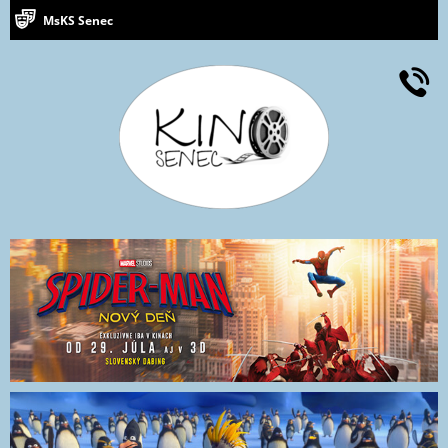
MsKS Senec