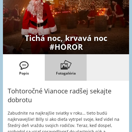
Tichá noc, krvavá noc
#HOROR
Popis
Fotogaléria
Tohtoročné Vianoce radšej sekajte
dobrotu
Zabudnite na najkrajšie sviatky v roku… tieto budú
najkrvavejšie! Billy si ako dieťa vytrpel svoje, keď videl na
Štedrý deň vraždu svojich rodičov. Teraz, keď dospel,
rozhodol sa vziať spravodlivosť do vlastných rúk a