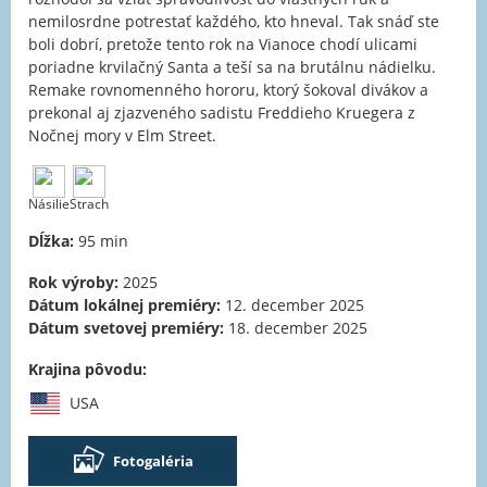
nemilosrdne potrestať každého, kto hneval. Tak snáď ste
boli dobrí, pretože tento rok na Vianoce chodí ulicami
poriadne krvilačný Santa a teší sa na brutálnu nádielku.
Remake rovnomenného hororu, ktorý šokoval divákov a
prekonal aj zjazveného sadistu Freddieho Kruegera z
Nočnej mory v Elm Street.
Násilie
Strach
Dĺžka:
95 min
Rok výroby:
2025
Dátum lokálnej premiéry:
12. december 2025
Dátum svetovej premiéry:
18. december 2025
Krajina pôvodu:
USA
Fotogaléria