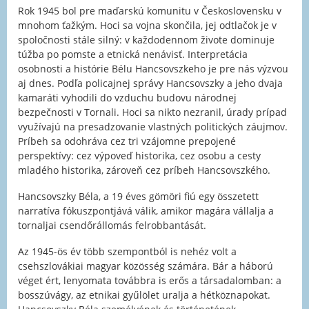
Rok 1945 bol pre maďarskú komunitu v Československu v
mnohom ťažkým. Hoci sa vojna skončila, jej odtlačok je v
spoločnosti stále silný: v každodennom živote dominuje
túžba po pomste a etnická nenávisť. Interpretácia
osobnosti a histórie Bélu Hancsovszkeho je pre nás výzvou
aj dnes. Podľa policajnej správy Hancsovszky a jeho dvaja
kamaráti vyhodili do vzduchu budovu národnej
bezpečnosti v Tornali. Hoci sa nikto nezranil, úrady prípad
využívajú na presadzovanie vlastných politických záujmov.
Príbeh sa odohráva cez tri vzájomne prepojené
perspektívy: cez výpoveď historika, cez osobu a cesty
mladého historika, zároveň cez príbeh Hancsovszkého.
Hancsovszky Béla, a 19 éves gömöri fiú egy összetett
narratíva fókuszpontjává válik, amikor magára vállalja a
tornaljai csendőrállomás felrobbantását.
Az 1945-ös év több szempontból is nehéz volt a
csehszlovákiai magyar közösség számára. Bár a háború
véget ért, lenyomata továbbra is erős a társadalomban: a
bosszúvágy, az etnikai gyűlölet uralja a hétköznapokat.